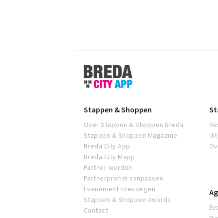
Stappen
&
Shoppen
Breda
Stappen & Shoppen
St
Over Stappen & Shoppen Breda
Re
Stappen & Shoppen Magazine
Ui
Breda City App
Ov
Breda City Mapp
Partner worden
Partnerprofiel aanpassen
Evenement toevoegen
Ag
Stappen & Shoppen Awards
Ev
Contact