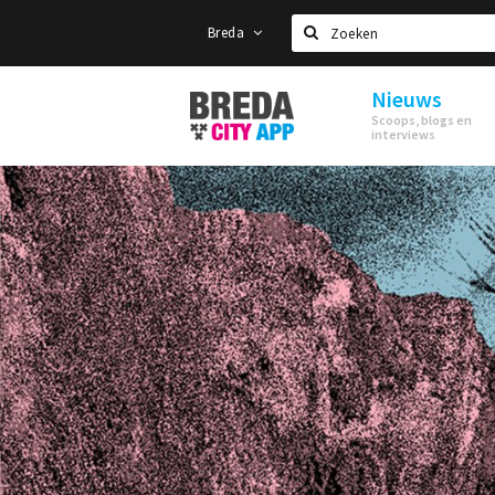
Breda
Zoeken
Nieuws
Stappen
Scoops, blogs en
&
interviews
Shoppen
Breda