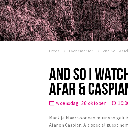
Breda
Evenementen
AND SO I WATC
AFAR & CASPIAN
woensdag, 28 oktober
19:0
Maak je klaar voor een muur van gelu
Afar en Caspian. Als special guest ne