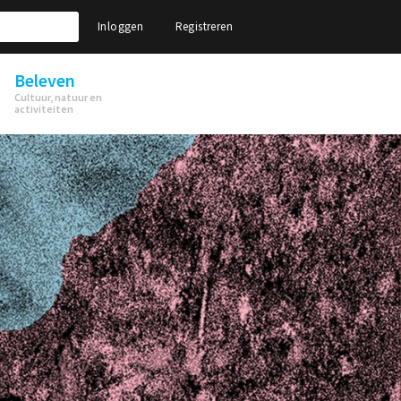
Inloggen
Registreren
Beleven
Cultuur, natuur en
activiteiten