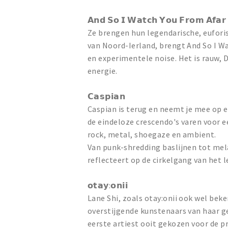
𝗔𝗻𝗱 𝗦𝗼 𝗜 𝗪𝗮𝘁𝗰𝗵 𝗬𝗼𝘂 𝗙𝗿𝗼𝗺 𝗔𝗳𝗮𝗿
Ze brengen hun legendarische, euforis
van Noord-Ierland, brengt And So I W
en experimentele noise. Het is rauw, 
energie.
𝗖𝗮𝘀𝗽𝗶𝗮𝗻
Caspian is terug en neemt je mee op e
de eindeloze crescendo's varen voor ee
rock, metal, shoegaze en ambient.
Van punk-shredding baslijnen tot mel
reflecteert op de cirkelgang van het l
𝗼𝘁𝗮𝘆:𝗼𝗻𝗶𝗶
Lane Shi, zoals otay:onii ook wel bek
overstijgende kunstenaars van haar g
eerste artiest ooit gekozen voor de p