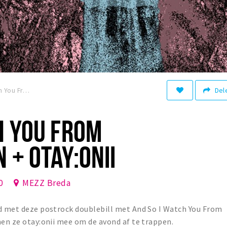
Del
And So I Watch You From Afar & Caspian + otay:onii
H YOU FROM
 + OTAY:ONII
0
MEZZ Breda
id met deze postrock doublebill met And So I Watch You From
men ze otay:onii mee om de avond af te trappen.