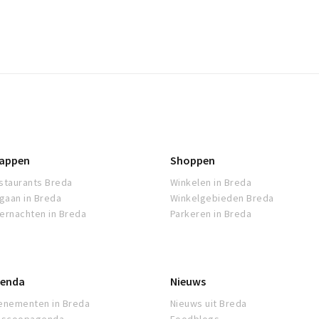
appen
Shoppen
staurants Breda
Winkelen in Breda
tgaan in Breda
Winkelgebieden Breda
ernachten in Breda
Parkeren in Breda
enda
Nieuws
enementen in Breda
Nieuws uit Breda