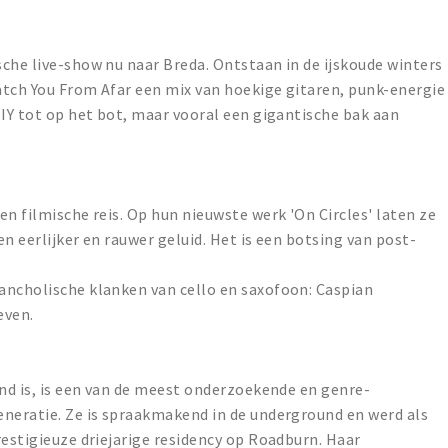
che live-show nu naar Breda. Ontstaan in de ijskoude winters
atch You From Afar een mix van hoekige gitaren, punk-energie
DIY tot op het bot, maar vooral een gigantische bak aan
en filmische reis. Op hun nieuwste werk 'On Circles' laten ze
n eerlijker en rauwer geluid. Het is een botsing van post-
ancholische klanken van cello en saxofoon: Caspian
even.
end is, is een van de meest onderzoekende en genre-
eneratie. Ze is spraakmakend in de underground en werd als
restigieuze driejarige residency op Roadburn. Haar