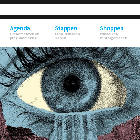
Agenda
Stappen
Shoppen
Evenementen en
Eten, drinken &
Winkels en
programmering
slapen
winkelgebieden