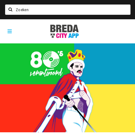
Zoeken
Breda
Home
City
App
Agenda
Deals
Party pics
Nieuws, interviews & blogs
Eten
Drinken
Slapen
Recreatief
Winkels