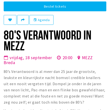
Winkelgebieden
Bestel tickets
Parkeren
Agenda
event
Bezienswaardigheden
80'S VERANTWOORD IN
Musea, theaters & podia
MEZZ
Uitjes & activiteiten
Toeristische routes
vrijdag, 18 september
20:00
MEZZ
Natuurgebieden
Breda
Baroniepoorten
80’s Verantwoord is al meer dan 25 jaar de grootste,
Sport
leukste en kleurrijkste nacht bomvol credible knallers
uit een nooit vergeten tijd. Dompel je onder in de jaren
Privacy
van neon licht, Pac-man en een flinke bos gewafeld haar,
compleet met al die foute en net zo goede moves! Want
Inloggen
zeg nou zelf; er gaat toch niks boven de 80’s?