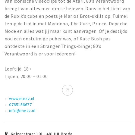
Van iconische videoclips tot de Atari, 80’s Verantwoord
brengt van alles mee om te beleven. Dans in het licht van
de Rubik’s cube en poets je Marios Bros-skills op. Tuimel
terug de tijd in met Madonna, The Cure, Prince, Depeche
Mode en alles wat jij maar kunt aanvragen. Of je destijds
nou een onstuimige puber was, of Kate Bush pas
ontdekte in een Stranger Things-binge; 80’s
Verantwoord is er voor iedereen!
Leeftijd: 18+
Tijden: 20:00 – 01:00
www.mezz.nl
0765156677
info@mezz.nl
Keizerstraat 101
,
4811HL
Breda