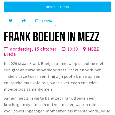
Winkelgebieden
Bestel tickets
Parkeren
Agenda
event
Bezienswaardigheden
FRANK BOEIJEN IN MEZZ
Musea, theaters & podia
Uitjes & activiteiten
donderdag, 15 oktober
19:30
MEZZ
Toeristische routes
Breda
Natuurgebieden
In 2026 staat Frank Boeijen opnieuw op de bühne met
Baroniepoorten
een gloednieuwe show die verrast, raakt en verbindt.
Tijdens deze tour neemt hij zijn publiek mee op een
Sport
energieke muzikale reis, waarin verleden en heden
moeiteloos samenkomen.
Privacy
Samen met zijn vaste band zet Frank Boeijen een
Inloggen
krachtig en dynamisch optreden neer, waarin ruimte is
voor zowel ingetogen momenten als meeslepende, volle