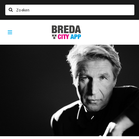
Zoeken
Breda
Home
City
App
Agenda
Deals
Party pics
Nieuws, interviews & blogs
Eten
Drinken
Slapen
Recreatief
Winkels