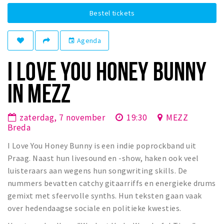
Winkelgebieden
Bestel tickets
Parkeren
Agenda
event
Bezienswaardigheden
I LOVE YOU HONEY BUNNY
Musea, theaters & podia
IN MEZZ
Uitjes & activiteiten
Toeristische routes
zaterdag, 7 november
19:30
MEZZ
Natuurgebieden
Breda
Baroniepoorten
I Love You Honey Bunny is een indie poprockband uit
Sport
Praag. Naast hun livesound en -show, haken ook veel
luisteraars aan wegens hun songwriting skills. De
Privacy
nummers bevatten catchy gitaarriffs en energieke drums
gemixt met sfeervolle synths. Hun teksten gaan vaak
Inloggen
over hedendaagse sociale en politieke kwesties.