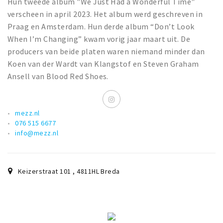
Hun tweede album "We Just Had a Wonderful Time"
verscheen in april 2023. Het album werd geschreven in
Praag en Amsterdam. Hun derde album “Don’t Look
When I’m Changing” kwam vorig jaar maart uit. De
producers van beide platen waren niemand minder dan
Koen van der Wardt van Klangstof en Steven Graham
Ansell van Blood Red Shoes.
mezz.nl
076 515 6677
info@mezz.nl
Keizerstraat 101
,
4811HL
Breda