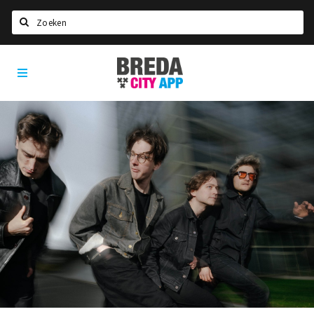
Zoeken
Breda
Home
City
App
Agenda
Deals
Party pics
Nieuws, interviews & blogs
Eten
Drinken
Slapen
Recreatief
Winkels