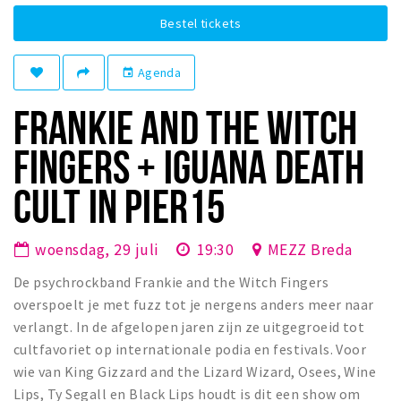
Winkelgebieden
Bestel tickets
Parkeren
Agenda
event
Bezienswaardigheden
FRANKIE AND THE WITCH
Musea, theaters & podia
FINGERS + IGUANA DEATH
Uitjes & activiteiten
Toeristische routes
CULT IN PIER15
Natuurgebieden
Baroniepoorten
woensdag, 29 juli
19:30
MEZZ Breda
Sport
De psychrockband Frankie and the Witch Fingers
overspoelt je met fuzz tot je nergens anders meer naar
Privacy
verlangt. In de afgelopen jaren zijn ze uitgegroeid tot
cultfavoriet op internationale podia en festivals. Voor
Inloggen
wie van King Gizzard and the Lizard Wizard, Osees, Wine
Lips, Ty Segall en Black Lips houdt is dit een show om