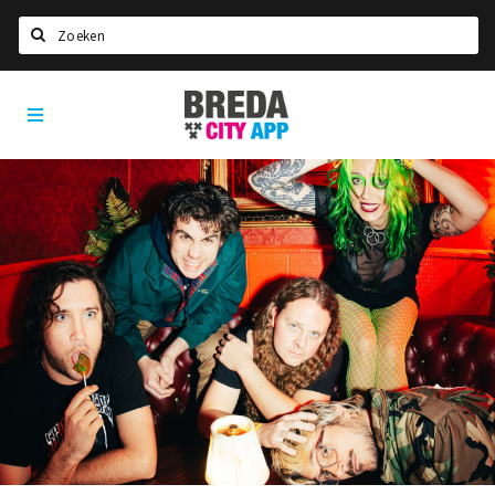
Zoeken
Breda
Home
City
App
Agenda
Deals
Party pics
Nieuws, interviews & blogs
Eten
Drinken
Slapen
Recreatief
Winkels