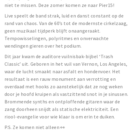
niet te missen. Deze zomer komen ze naar Pier15!
Live speelt de band strak, luid en danst constant op de
rand van chaos. Van de 60’s tot de modernste cirkelzaag,
geen muzikaal tijdperk blijft onaangeraakt.
Tempowisselingen, polyritmes en onverwachte
wendingen gieren over het podium.
Dit jaar kwam de auditore vuilnisbak-bijbel ‘Trash
Classic’ uit. Geboren in het vuil van Vernon, Los Angeles,
waar de lucht smaakt naar asfalt en hondenvoer. Het
resultaat is een rauw monument aan verrotting en
overdaad met hooks zo aanstekelijk dat ze nog weken
door je hoofd kruipen als vastzittend snot in je sinussen.
Brommende synths en ontploffende gitaren waar de
zang doorheen snijdt als statische elektriciteit. Een
riool-evangelie voor wie klaar is om erin te duiken.
P.S. Ze komen niet alleen 👀