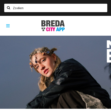
Zoeken
Breda
Home
City
App
Agenda
Deals
Party pics
Nieuws, interviews & blogs
Eten
Drinken
Slapen
Recreatief
Winkels