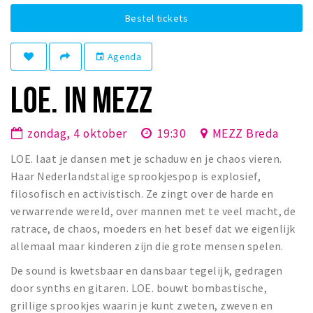
Winkelgebieden
Bestel tickets
Parkeren
Agenda
event
Bezienswaardigheden
LOE. IN MEZZ
Musea, theaters & podia
Uitjes & activiteiten
zondag, 4 oktober
19:30
MEZZ Breda
Toeristische routes
LOE. laat je dansen met je schaduw en je chaos vieren.
Natuurgebieden
Haar Nederlandstalige sprookjespop is explosief,
Baroniepoorten
filosofisch en activistisch. Ze zingt over de harde en
verwarrende wereld, over mannen met te veel macht, de
Sport
ratrace, de chaos, moeders en het besef dat we eigenlijk
allemaal maar kinderen zijn die grote mensen spelen.
Privacy
De sound is kwetsbaar en dansbaar tegelijk, gedragen
Inloggen
door synths en gitaren. LOE. bouwt bombastische,
grillige sprookjes waarin je kunt zweten, zweven en