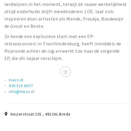
verdwijnen in het moment, terwijl de rauwe werkelijkheid
altijd onderhuids blijft meedenderen. LOE. laat zich
inspireren door artiesten als Wende, Froukje, Boudewijn
de Groot en Bente.
Ze kende een explosieve start met een EP-
releaseconcert in TivoliVredenburg, heeft inmiddels de
Popronde achter de rug en werkt toe naar de volgende
EP, die dit najaar verschijnt.
mezz.nl
076 515 6677
info@mezz.nl
Keizerstraat 101
,
4811HL
Breda