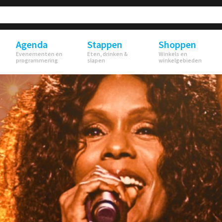
Agenda
Stappen
Shoppen
Evenementen en
Eten, drinken &
Winkels en
programmering
slapen
winkelgebieden