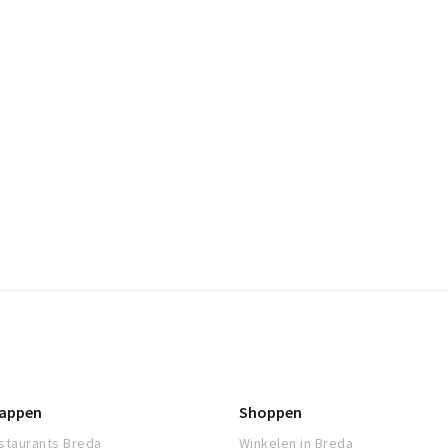
appen
Shoppen
staurants Breda
Winkelen in Breda