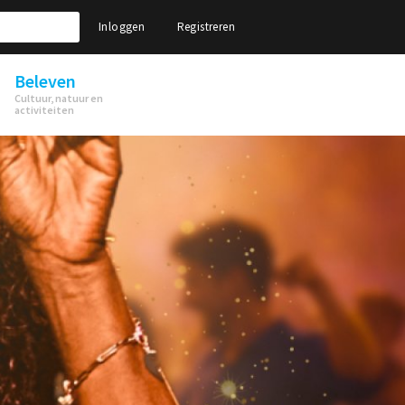
Inloggen
Registreren
Beleven
Cultuur, natuur en
activiteiten