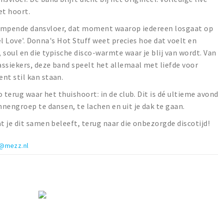
et hoort.
e dampende dansvloer, dat moment waarop iedereen losgaat op
eel Love'. Donna's Hot Stuff weet precies hoe dat voelt en
 soul en die typische disco-warmte waar je blij van wordt. Van
ssiekers, deze band speelt het allemaal met liefde voor
nt stil kan staan.
 terug waar het thuishoort: in de club. Dit is dé ultieme avon
nengroep te dansen, te lachen en uit je dak te gaan.
 je dit samen beleeft, terug naar die onbezorgde discotijd!
o@mezz.nl