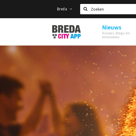
Breda
Zoeken
Nieuws
Stappen
Scoops, blogs en
&
interviews
Shoppen
Breda