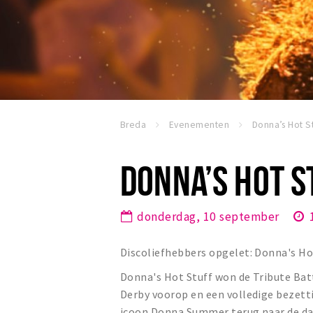
Breda
Evenementen
DONNA’S HOT S
donderdag, 10 september
Discoliefhebbers opgelet: Donna's Ho
Donna's Hot Stuff won de Tribute Batt
Derby voorop en een volledige bezett
icoon Donna Summer terug naar de dansv