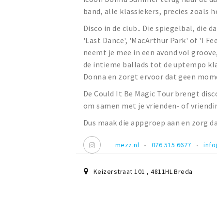
band, alle klassiekers, precies zoals h
Disco in de club.. Die spiegelbal, di
'Last Dance', 'MacArthur Park' of 'I F
neemt je mee in een avond vol groove,
de intieme ballads tot de uptempo kla
Donna en zorgt ervoor dat geen mome
De Could It Be Magic Tour brengt disco
om samen met je vrienden- of vriendin
Dus maak die appgroep aan en zorg dat
mezz.nl
076 515 6677
inf
Keizerstraat 101
,
4811HL
Breda