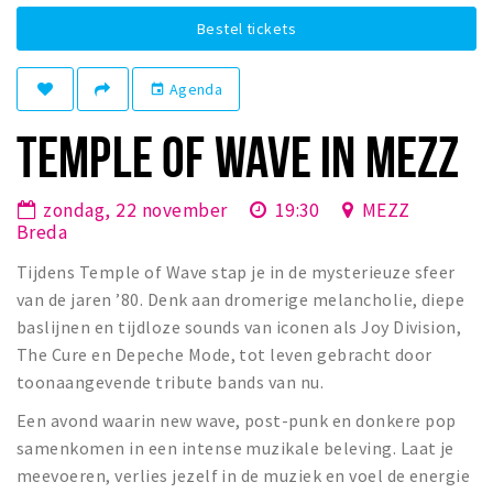
Winkelgebieden
Bestel tickets
Parkeren
Agenda
event
Bezienswaardigheden
TEMPLE OF WAVE IN MEZZ
Musea, theaters & podia
Uitjes & activiteiten
zondag, 22 november
19:30
MEZZ
Toeristische routes
Breda
Natuurgebieden
Tijdens Temple of Wave stap je in de mysterieuze sfeer
Baroniepoorten
van de jaren ’80. Denk aan dromerige melancholie, diepe
baslijnen en tijdloze sounds van iconen als Joy Division,
Sport
The Cure en Depeche Mode, tot leven gebracht door
toonaangevende tribute bands van nu.
Privacy
Een avond waarin new wave, post-punk en donkere pop
Inloggen
samenkomen in een intense muzikale beleving. Laat je
meevoeren, verlies jezelf in de muziek en voel de energie