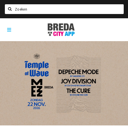
Zoeken
Breda
Home
City
App
Agenda
Deals
Party pics
Nieuws, interviews & blogs
Eten
Drinken
Slapen
Recreatief
Winkels