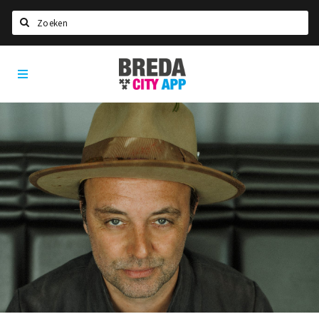
Zoeken
Breda
Home
City
App
Agenda
Deals
Party pics
Nieuws, interviews & blogs
Eten
Drinken
Slapen
Recreatief
Winkels