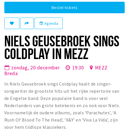
Winkelgebieden
Bestel tickets
Parkeren
Agenda
event
Bezienswaardigheden
NIELS GEUSEBROEK SINGS
Musea, theaters & podia
COLDPLAY IN MEZZ
Uitjes & activiteiten
Toeristische routes
zondag, 20 december
19:30
MEZZ
Natuurgebieden
Breda
Baroniepoorten
In Niels Geusebroek sings Coldplay haalt de singer-
Sport
songwriter de grootste hits uit het rijke repertoire van
de Engelse band. Deze populaire band is voor veel
Privacy
Nederlanders van grote betekenis en zo ook voor Niels.
Voornamelijk de oudere albums, zoals ‘Parachutes’, ‘A
Inloggen
Rush Of Blood To The Head’, ‘X&Y’ en ‘Viva La Vida’, zijn
voor hem tijdloze klassiekers.