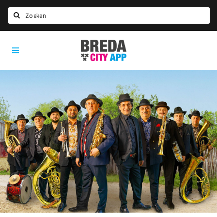
Zoeken
Breda
Home
City
App
Agenda
Deals
Party pics
Nieuws, interviews & blogs
Eten
Drinken
Slapen
Recreatief
Winkels