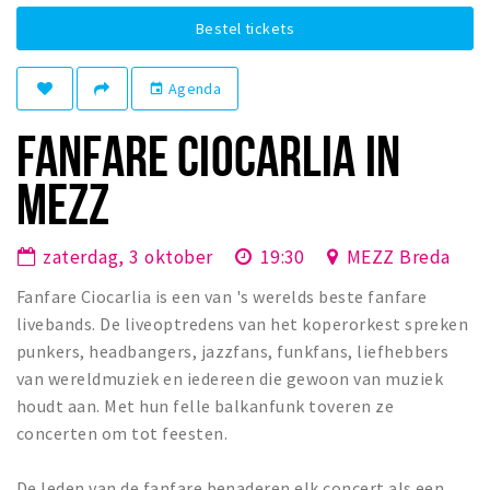
Winkelgebieden
Bestel tickets
Parkeren
Agenda
event
Bezienswaardigheden
FANFARE CIOCARLIA IN
Musea, theaters & podia
MEZZ
Uitjes & activiteiten
Toeristische routes
zaterdag, 3 oktober
19:30
MEZZ Breda
Natuurgebieden
Baroniepoorten
Fanfare Ciocarlia is een van 's werelds beste fanfare
livebands. De liveoptredens van het koperorkest spreken
Sport
punkers, headbangers, jazzfans, funkfans, liefhebbers
van wereldmuziek en iedereen die gewoon van muziek
Privacy
houdt aan. Met hun felle balkanfunk toveren ze
concerten om tot feesten.
Inloggen
De leden van de fanfare benaderen elk concert als een