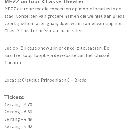
𝗠𝗘𝗭𝗭 𝗼𝗻 𝘁𝗼𝘂𝗿: 𝗖𝗵𝗮𝘀𝘀𝗲 𝗧𝗵𝗲𝗮𝘁𝗲𝗿
MEZZ on tour: mooie concerten op mooie locaties in de
stad. Concerten van grotere namen die we niet aan Breda
voorbij willen laten gaan, doen we in samenwerking met
Chassé Theater in één van haar zalen.
Let op!
Bij deze show zijn er enkel zitplaatsen. De
kaartverkoop loopt via de website van het Chassé
Theater.
Locatie: Claudius Prinsenlaan 8 – Breda
𝗧𝗶𝗰𝗸𝗲𝘁𝘀
1e rang - € 70
2e rang - € 60
3e rang - € 49
4e rang - € 42