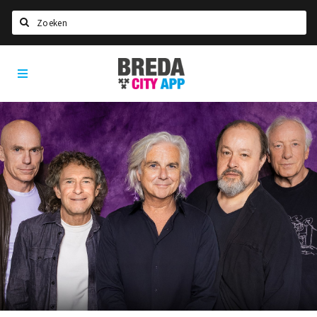
Zoeken
Breda
Home
City
App
Agenda
Deals
Party pics
Nieuws, interviews & blogs
Eten
Drinken
Slapen
Recreatief
Winkels