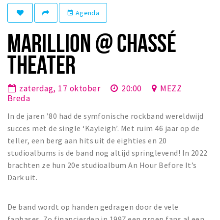
Winkelgebieden
Agenda
event
Parkeren
MARILLION @ CHASSÉ
Bezienswaardigheden
THEATER
Musea, theaters & podia
Uitjes & activiteiten
zaterdag, 17 oktober
20:00
MEZZ
Breda
Toeristische routes
In de jaren ’80 had de symfonische rockband wereldwijd
Natuurgebieden
succes met de single ‘Kayleigh’. Met ruim 46 jaar op de
Baroniepoorten
teller, een berg aan hits uit de eighties en 20
Sport
studioalbums is de band nog altijd springlevend! In 2022
brachten ze hun 20e studioalbum An Hour Before It’s
Privacy
Dark uit.
Inloggen
De band wordt op handen gedragen door de vele
fanbases. Zo financierden in 1997 een groep fans al een