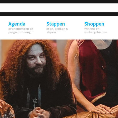
Agenda
Stappen
Shoppen
Evenementen en
Eten, drinken &
Winkels en
programmering
slapen
winkelgebieden