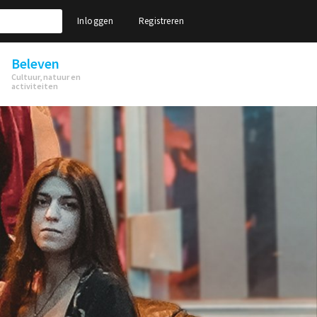
Inloggen
Registreren
Beleven
Cultuur, natuur en
activiteiten