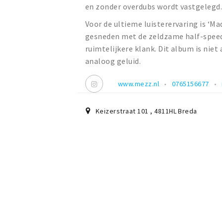
en zonder overdubs wordt vastgelegd
Voor de ultieme luisterervaring is ‘Mad
gesneden met de zeldzame half-speed
ruimtelijkere klank. Dit album is nie
analoog geluid.
www.mezz.nl
0765156677
Keizerstraat 101
,
4811HL
Breda