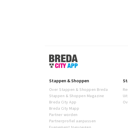
Stappen
&
Shoppen
Breda
Stappen & Shoppen
St
Over Stappen & Shoppen Breda
Re
Stappen & Shoppen Magazine
Ui
Breda City App
Ov
Breda City Mapp
Partner worden
Partnerprofiel aanpassen
Evenement toevoegen