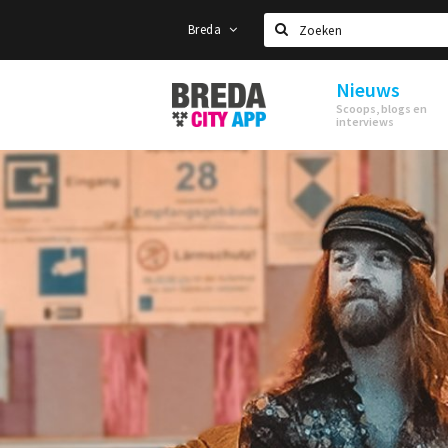
Breda
Zoeken
Nieuws
Stappen
Scoops, blogs en
&
interviews
Shoppen
Breda