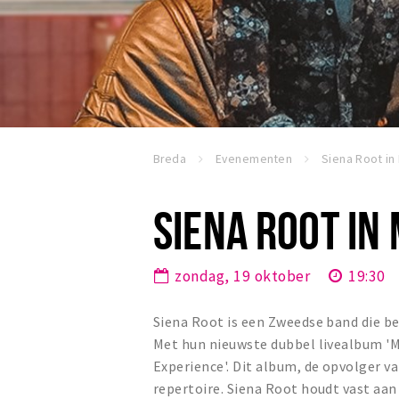
Breda
Evenementen
Siena Root in
SIENA ROOT IN
zondag, 19 oktober
19:30
Siena Root is een Zweedse band die b
Met hun nieuwste dubbel livealbum '
Experience'. Dit album, de opvolger v
repertoire. Siena Root houdt vast aan