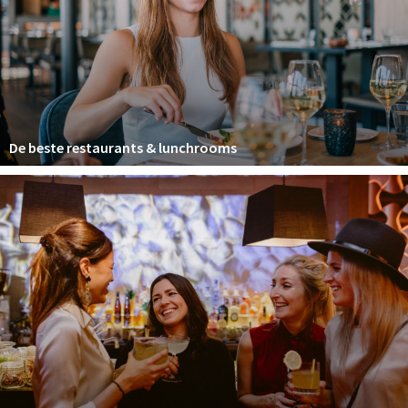
Winkelgebieden
Parkeren
Bezienswaardigheden
Musea, theaters & podia
De beste restaurants & lunchrooms
Uitjes & activiteiten
Toeristische routes
Natuurgebieden
Baroniepoorten
Sport
Privacy
Inloggen