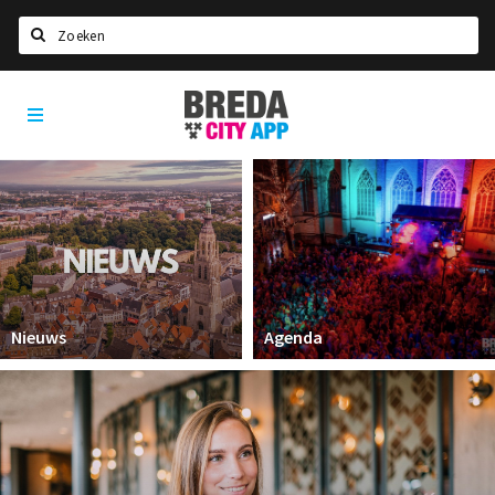
Zoeken
Breda
Home
City
App
Agenda
Deals
Party pics
Nieuws, interviews & blogs
Eten
Nieuws
Agenda
Drinken
Slapen
Recreatief
Winkels