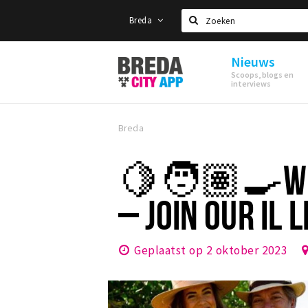
Breda
Zoeken
Nieuws
Stappen
Scoops, blogs en
&
interviews
Shoppen
Breda
Breda
🍋🧑🏽‍🍳WE 
– JOIN OUR IL 
Geplaatst op 2 oktober 2023