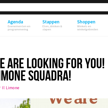
Agenda
Stappen
Shoppen
Evenementen en
Eten, drinken &
Winkels en
programmering
slapen
winkelgebieden
ARE LOOKING FOR YOU!
LIMONE SQUADRA!
Il Limone