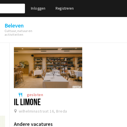
Inloggen
Registreren
Beleven
Cultuur, natuur en
activiteiten
gesloten
restaurant
IL LIMONE
wilhelminastraat 16, Breda
Andere vacatures