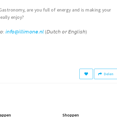
 Gastronomy, are you full of energy and is making your
eally enjoy?
𝘰:
𝘪𝘯𝘧𝘰@𝘪𝘭𝘭𝘪𝘮𝘰𝘯𝘦.𝘯𝘭
(𝘋𝘶𝘵𝘤𝘩 𝘰𝘳 𝘌𝘯𝘨𝘭𝘪𝘴𝘩)
Delen
appen
Shoppen