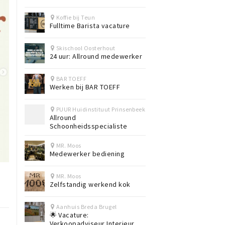
Koffie bij Teun
Fulltime Barista vacature
Skischool Oosterhout
24 uur: Allround medewerker
BAR TOEFF
Werken bij BAR TOEFF
PUUR Huidinstituut Prinsenbeek
Allround
Schoonheidsspecialiste
MR. Moos
Medewerker bediening
MR. Moos
Zelfstandig werkend kok
Aanhuis Breda Brugel
🌟 Vacature:
Verkoopadviseur Interieur