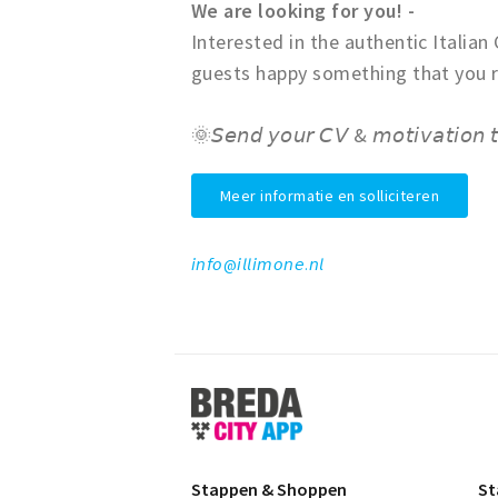
We are looking for you! -
Interested in the authentic Italian
guests happy something that you r
🌞𝘚𝘦𝘯𝘥 𝘺𝘰𝘶𝘳 𝘊𝘝 & 𝘮𝘰𝘵𝘪𝘷𝘢𝘵𝘪𝘰𝘯 
Meer informatie en solliciteren
𝘪𝘯𝘧𝘰@𝘪𝘭𝘭𝘪𝘮𝘰𝘯𝘦.𝘯𝘭
Stappen
&
Shoppen
Breda
Stappen & Shoppen
St