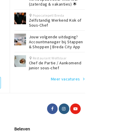
(zaterdag & vakanties) 🌟
Popocatepetl Breda
Zelfstandig Werkend Kok of
Sous-Chef
Jouw volgende uitdaging?
Accountmanager bij Stappen
& Shoppen | Breda City App
Restaurant Wolfslaar
Chef de Partie / Aankomend
junior sous-chef
Meer vacatures
Beleven