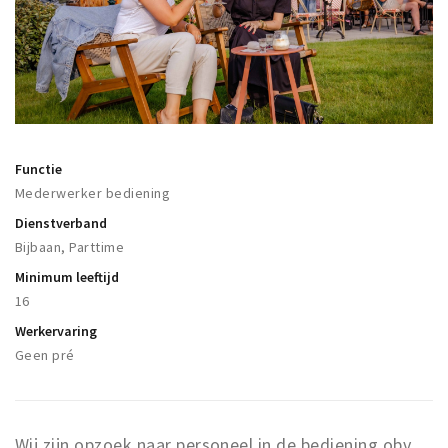
Winkelgebieden
Parkeren
Bezienswaardigheden
Musea, theaters & podia
Functie
Uitjes & activiteiten
Mederwerker bediening
Toeristische routes
Dienstverband
Natuurgebieden
Bijbaan, Parttime
Baroniepoorten
Minimum leeftijd
16
Sport
Werkervaring
Privacy
Geen pré
Inloggen
Wij zijn opzoek naar personeel in de bediening obv