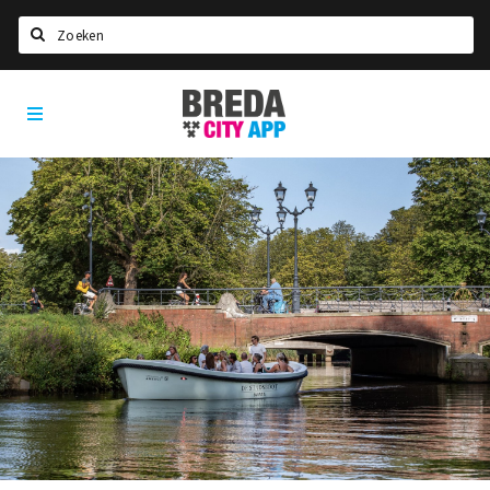
Zoeken
Breda
Home
City
App
Agenda
Deals
Party pics
Nieuws, interviews & blogs
Eten
Drinken
Slapen
Recreatief
Winkels