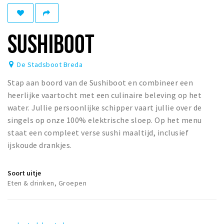
Winkelgebieden
Parkeren
SUSHIBOOT
Bezienswaardigheden
De Stadsboot Breda
Musea, theaters & podia
Stap aan boord van de Sushiboot en combineer een
Uitjes & activiteiten
heerlijke vaartocht met een culinaire beleving op het
Toeristische routes
water. Jullie persoonlijke schipper vaart jullie over de
Natuurgebieden
singels op onze 100% elektrische sloep. Op het menu
staat een compleet verse sushi maaltijd, inclusief
Baroniepoorten
ijskoude drankjes.
Sport
Soort uitje
Privacy
Eten & drinken, Groepen
Inloggen