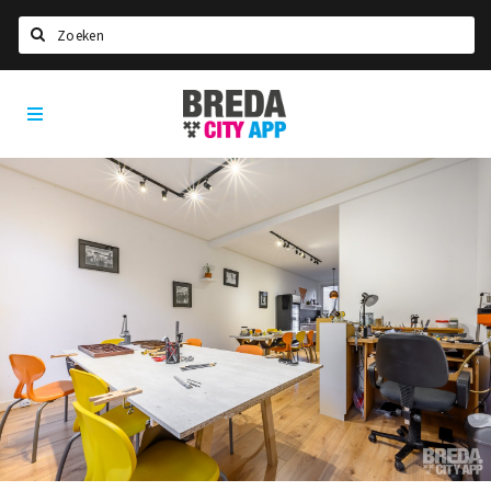
Zoeken
Breda
Home
City
App
Agenda
Deals
Party pics
Nieuws, interviews & blogs
Eten
Drinken
Slapen
Recreatief
Winkels