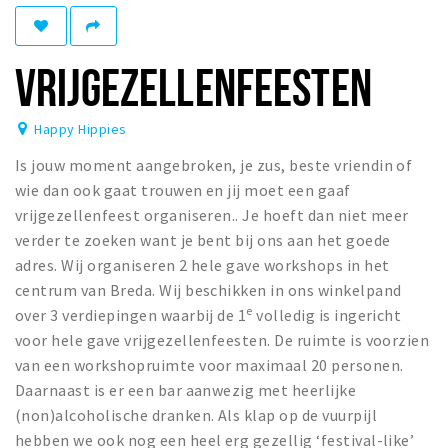
Winkelgebieden
Parkeren
VRIJGEZELLENFEESTEN
Bezienswaardigheden
Happy Hippies
Musea, theaters & podia
Is jouw moment aangebroken, je zus, beste vriendin of
Uitjes & activiteiten
wie dan ook gaat trouwen en jij moet een gaaf
Toeristische routes
vrijgezellenfeest organiseren.. Je hoeft dan niet meer
Natuurgebieden
verder te zoeken want je bent bij ons aan het goede
adres. Wij organiseren 2 hele gave workshops in het
Baroniepoorten
centrum van Breda. Wij beschikken in ons winkelpand
Sport
e
over 3 verdiepingen waarbij de 1
volledig is ingericht
voor hele gave vrijgezellenfeesten. De ruimte is voorzien
Privacy
van een workshopruimte voor maximaal 20 personen.
Daarnaast is er een bar aanwezig met heerlijke
Inloggen
(non)alcoholische dranken. Als klap op de vuurpijl
hebben we ook nog een heel erg gezellig ‘festival-like’