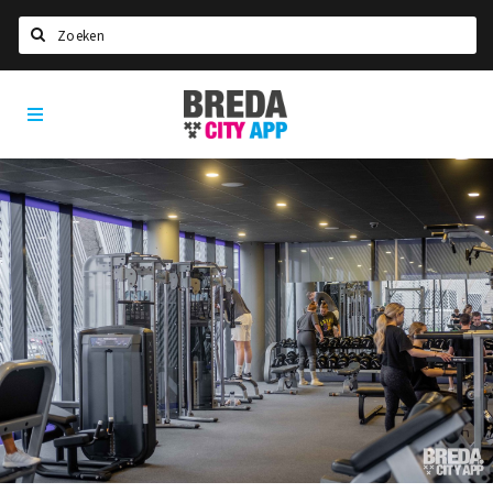
Zoeken
Breda
Home
City
App
Agenda
Deals
Party pics
Nieuws, interviews & blogs
Eten
Drinken
Slapen
Recreatief
Winkels