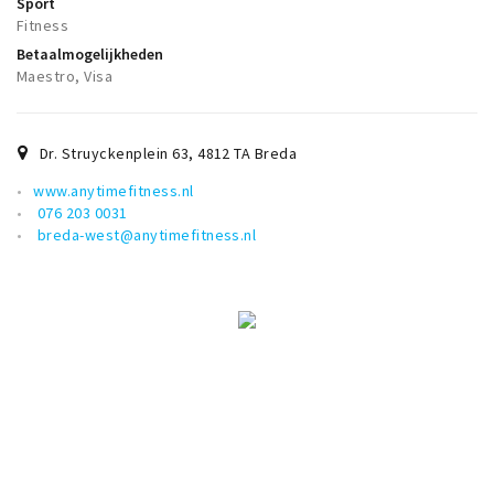
Sport
Fitness
Betaalmogelijkheden
Maestro, Visa
Dr. Struyckenplein 63
,
4812 TA
Breda
www.anytimefitness.nl
076 203 0031
breda-west@anytimefitness.nl