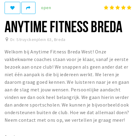
open
Winkelgebieden
Parkeren
ANYTIME FITNESS BREDA
Bezienswaardigheden
Dr. Struyckenplein 63
,
Breda
Musea, theaters & podia
Welkom bij Anytime Fitness Breda West! Onze
Uitjes & activiteiten
vakbekwame coaches staan voor je klaar, vanaf je eerste
Toeristische routes
bezoek aan onze club! We snappen als geen ander dat er
Natuurgebieden
niet één aanpak is die bij iedereen werkt. We leren je
daarom graag goed kennen. We luisteren naar je en gaan
Baroniepoorten
aan de slag met jouw wensen. Persoonlijke aandacht
Sport
vinden we dan ook heel belangrijk. We gaan hierin verder
dan andere sportscholen. We kunnen je bijvoorbeeld ook
Privacy
ondersteunen buiten de club. Hoe we dat allemaal doen?
Neem contact met ons op, we vertellen je graag meer!
Inloggen