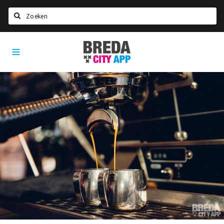
Zoeken
Breda
Home
City
App
Agenda
Deals
Party pics
Nieuws, interviews & blogs
Eten
Drinken
Slapen
Recreatief
Winkels