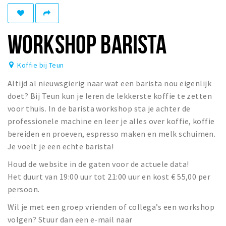
Winkelgebieden
Parkeren
WORKSHOP BARISTA
Bezienswaardigheden
Koffie bij Teun
Musea, theaters & podia
Altijd al nieuwsgierig naar wat een barista nou eigenlijk
Uitjes & activiteiten
doet? Bij Teun kun je leren de lekkerste koffie te zetten
Toeristische routes
voor thuis. In de barista workshop sta je achter de
Natuurgebieden
professionele machine en leer je alles over koffie, koffie
bereiden en proeven, espresso maken en melk schuimen.
Baroniepoorten
Je voelt je een echte barista!
Sport
Houd de website in de gaten voor de actuele data!
Het duurt van 19:00 uur tot 21:00 uur en kost € 55,00 per
Privacy
persoon.
Inloggen
Wil je met een groep vrienden of collega’s een workshop
volgen? Stuur dan een e-mail naar