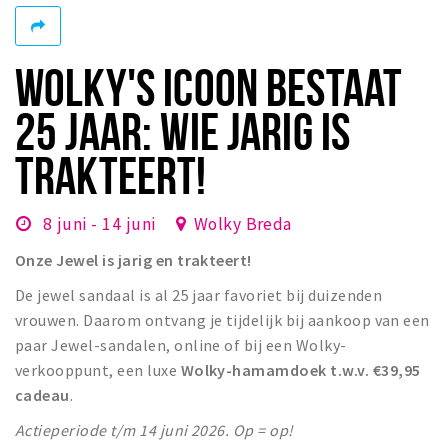
Winkelgebieden
Parkeren
WOLKY'S ICOON BESTAAT
Bezienswaardigheden
25 JAAR: WIE JARIG IS
Musea, theaters & podia
TRAKTEERT!
Uitjes & activiteiten
Toeristische routes
8 juni - 14 juni
Wolky Breda
Natuurgebieden
Onze Jewel is jarig en trakteert!
Baroniepoorten
De jewel sandaal is al 25 jaar favoriet bij duizenden
Sport
vrouwen. Daarom ontvang je tijdelijk bij aankoop van een
paar Jewel-sandalen, online of bij een Wolky-
Privacy
verkooppunt, een luxe
Wolky-hamamdoek t.w.v. €39,95
cadeau
.
Inloggen
Actieperiode t/m 14 juni 2026. Op = op!