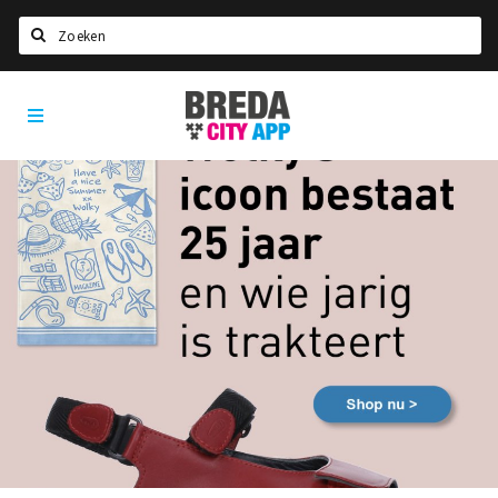
Zoeken
Breda
Home
City
App
Agenda
Deals
Party pics
Nieuws, interviews & blogs
Eten
Drinken
Slapen
Recreatief
Winkels