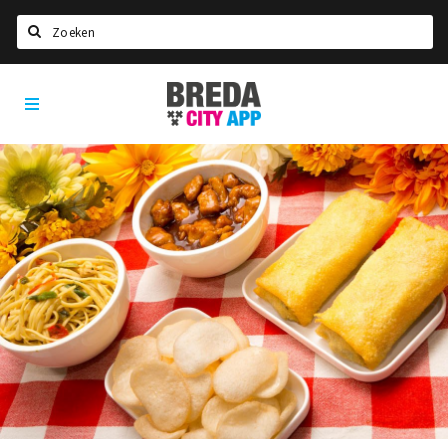
Zoeken
Breda
Home
City
App
Agenda
Deals
Party pics
Nieuws, interviews & blogs
Eten
Drinken
Slapen
Recreatief
Winkels