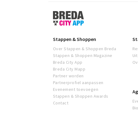
Stappen
&
Shoppen
Breda
Stappen & Shoppen
St
Over Stappen & Shoppen Breda
Re
Stappen & Shoppen Magazine
Ui
Breda City App
Ov
Breda City Mapp
Partner worden
Partnerprofiel aanpassen
Evenement toevoegen
Ag
Stappen & Shoppen Awards
Ev
Contact
Bi