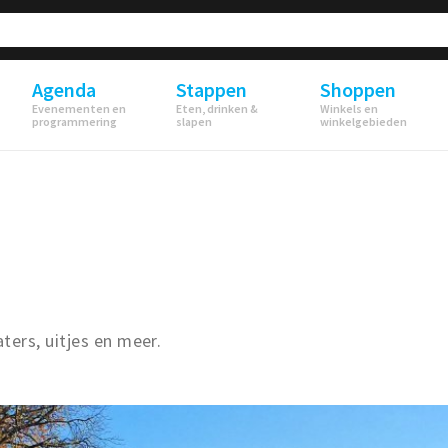
Agenda
Stappen
Shoppen
Evenementen en
Eten, drinken &
Winkels en
programmering
slapen
winkelgebieden
ers, uitjes en meer.