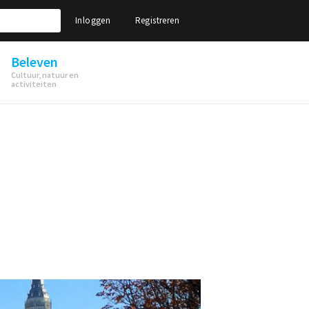
Inloggen
Registreren
Beleven
Cultuur, natuur en
activiteiten