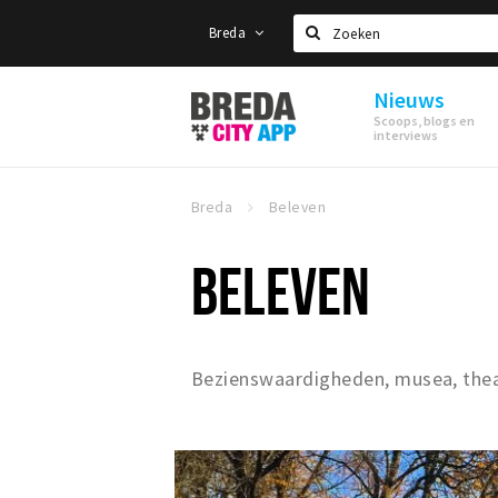
Breda
Zoeken
Nieuws
Stappen
Scoops, blogs en
&
interviews
Shoppen
Breda
Breda
Beleven
BELEVEN
Bezienswaardigheden, musea, theat