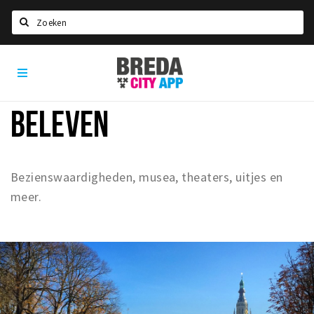
Zoeken
Breda
Home
City
App
Agenda
BELEVEN
Deals
Party pics
Nieuws, interviews & blogs
Bezienswaardigheden, musea, theaters, uitjes en
meer.
Eten
Drinken
Slapen
Recreatief
Winkels