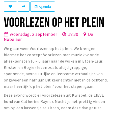
Winkelgebieden
Agenda
event
Parkeren
VOORLEZEN OP HET PLEIN
Bezienswaardigheden
woensdag, 2 september
18:30
De
Musea, theaters & podia
Nobelaer
Uitjes & activiteiten
We gaan weer Voorlezen op het plein. We brengen
Toeristische routes
hiermee het concept Voorlezen met muziek voor de
Natuurgebieden
allerkleinsten (0 – 6 jaar) naar de wijken in Etten-Leur.
Kirsten en Rogier lezen zoals altijd grappige,
Baroniepoorten
spannende, avontuurlijke en leerzame verhaaltjes van
Sport
ongeveer een half uur. Dit keer echter niet in de ochtend,
maar heerlijk 'op het plein' voor het slapen gaan.
Privacy
Deze avond wordt er voorgelezen uit Kwispel, de LIEVE
hond van Catherine Rayner. Mocht je het prettig vinden
Inloggen
om op een kussentje te zitten, neem deze dan gerust