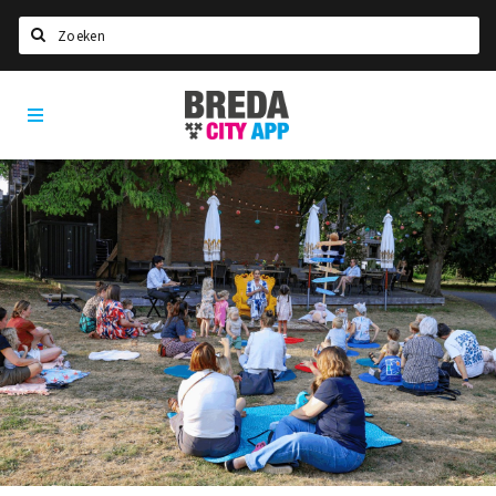
Zoeken
Breda
Home
City
App
Agenda
Deals
Party pics
Nieuws, interviews & blogs
Eten
Drinken
Slapen
Recreatief
Winkels