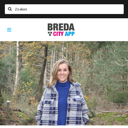
Zoeken
Breda
Home
City
App
Agenda
Deals
Party pics
Nieuws, interviews & blogs
Eten
Drinken
Slapen
Recreatief
Winkels