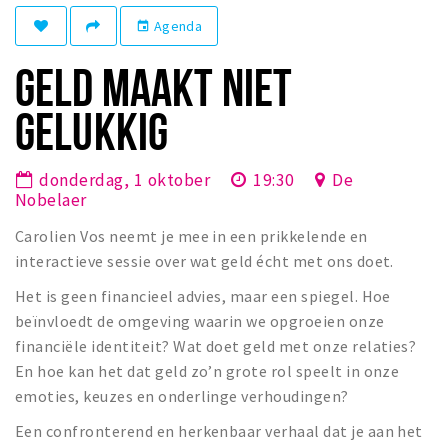
Winkelgebieden
Agenda
event
Parkeren
GELD MAAKT NIET
Bezienswaardigheden
GELUKKIG
Musea, theaters & podia
Uitjes & activiteiten
donderdag, 1 oktober
19:30
De
Nobelaer
Toeristische routes
Carolien Vos neemt je mee in een prikkelende en
Natuurgebieden
interactieve sessie over wat geld écht met ons doet.
Baroniepoorten
Het is geen financieel advies, maar een spiegel. Hoe
Sport
beïnvloedt de omgeving waarin we opgroeien onze
financiële identiteit? Wat doet geld met onze relaties?
Privacy
En hoe kan het dat geld zo’n grote rol speelt in onze
emoties, keuzes en onderlinge verhoudingen?
Inloggen
Een confronterend en herkenbaar verhaal dat je aan het