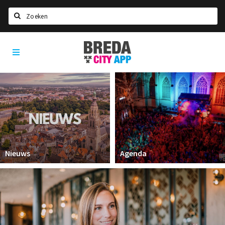
Zoeken
Breda
Home
City
App
Agenda
Deals
Party pics
Nieuws, interviews & blogs
Eten
Nieuws
Agenda
Drinken
Slapen
Recreatief
Winkels