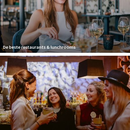
Winkelgebieden
Parkeren
Bezienswaardigheden
Musea, theaters & podia
De beste restaurants & lunchrooms
Uitjes & activiteiten
Toeristische routes
Natuurgebieden
Baroniepoorten
Sport
Privacy
Inloggen