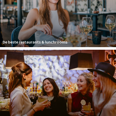
Winkelgebieden
Parkeren
Bezienswaardigheden
Musea, theaters & podia
De beste restaurants & lunchrooms
Uitjes & activiteiten
Toeristische routes
Natuurgebieden
Baroniepoorten
Sport
Privacy
Inloggen