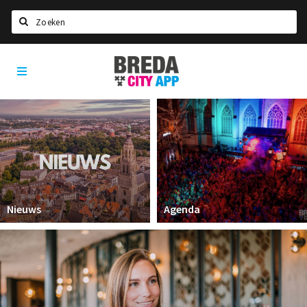
Zoeken
Breda
Home
City
App
Agenda
Deals
Party pics
Nieuws, interviews & blogs
Eten
Nieuws
Agenda
Drinken
Slapen
Recreatief
Winkels