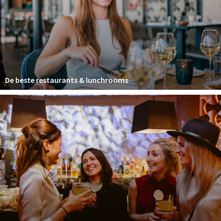
Winkelgebieden
Parkeren
Bezienswaardigheden
Musea, theaters & podia
De beste restaurants & lunchrooms
Uitjes & activiteiten
Toeristische routes
Natuurgebieden
Baroniepoorten
Sport
Privacy
Inloggen