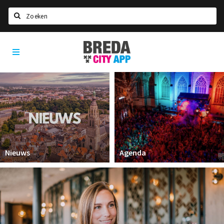
Zoeken
Breda
Home
City
App
Agenda
Deals
Party pics
Nieuws, interviews & blogs
Eten
Nieuws
Agenda
Drinken
Slapen
Recreatief
Winkels