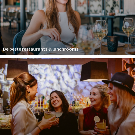
Winkelgebieden
Parkeren
Bezienswaardigheden
Musea, theaters & podia
De beste restaurants & lunchrooms
Uitjes & activiteiten
Toeristische routes
Natuurgebieden
Baroniepoorten
Sport
Privacy
Inloggen