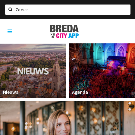
Zoeken
Breda
Home
City
App
Agenda
Deals
Party pics
Nieuws, interviews & blogs
Eten
Nieuws
Agenda
Drinken
Slapen
Recreatief
Winkels