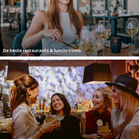
Winkelgebieden
Parkeren
Bezienswaardigheden
Musea, theaters & podia
De beste restaurants & lunchrooms
Uitjes & activiteiten
Toeristische routes
Natuurgebieden
Baroniepoorten
Sport
Privacy
Inloggen