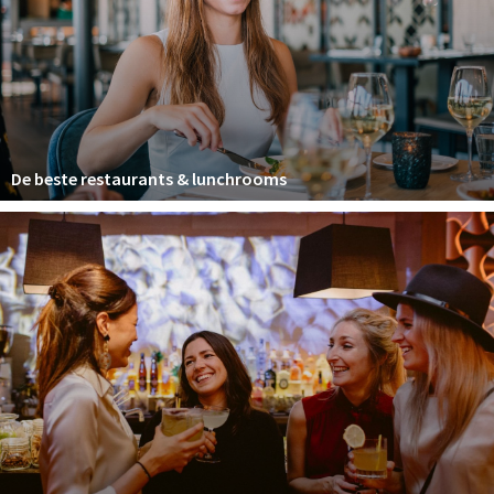
Winkelgebieden
Parkeren
Bezienswaardigheden
Musea, theaters & podia
De beste restaurants & lunchrooms
Uitjes & activiteiten
Toeristische routes
Natuurgebieden
Baroniepoorten
Sport
Privacy
Inloggen