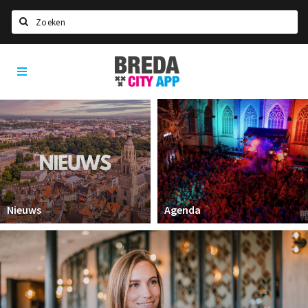
Zoeken
Breda
Home
City
App
Agenda
Deals
Party pics
Nieuws, interviews & blogs
Eten
Nieuws
Agenda
Drinken
Slapen
Recreatief
Winkels