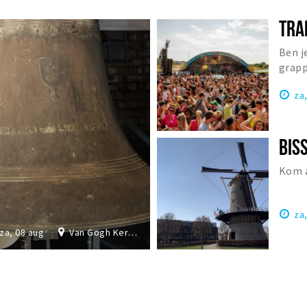
TRA
Ben j
grapp
Nede
za
Kom a
za
za, 08 aug
Van Gogh Kerk Etten-Leur