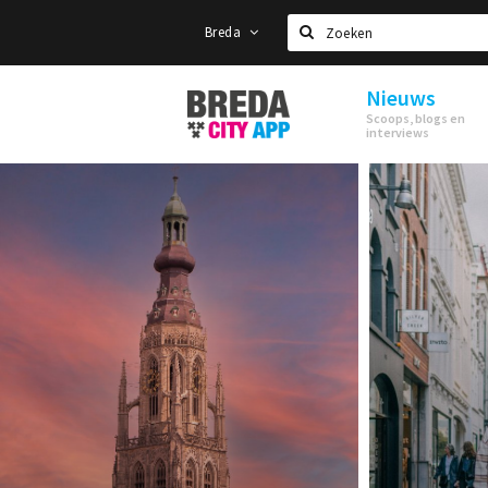
Breda
Zoeken
Nieuws
Stappen
Scoops, blogs en
&
interviews
Shoppen
Breda