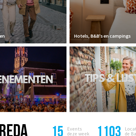
en
Hotels, B&B's en campings
BREDA
15
1103
Events
Locat
deze week
de B