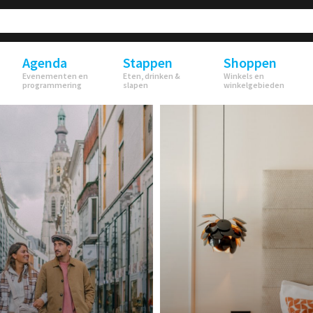
Agenda
Stappen
Shoppen
Evenementen en
Eten, drinken &
Winkels en
programmering
slapen
winkelgebieden