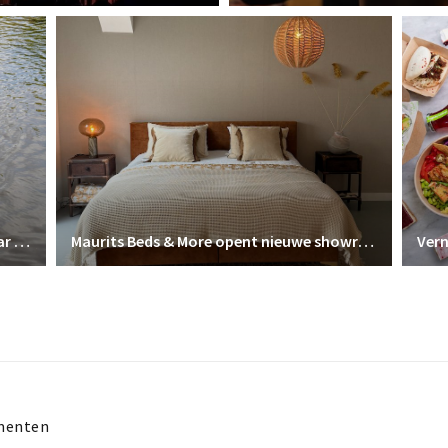
Ervaar Breda vanaf het water met Ervaar Breda
Maurits Beds & More opent nieuwe showroom in Prinsenbeek – Profiteer van de verbouwingskorting!
menten