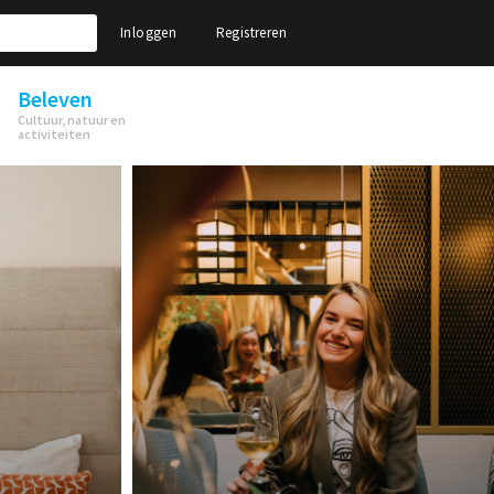
Inloggen
Registreren
Beleven
Cultuur, natuur en
activiteiten