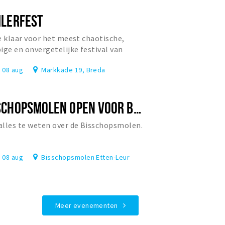
ILERFEST
e klaar voor het meest chaotische,
ige en onvergetelijke festival van
rland?
, 08 aug
Markkade 19, Breda
BISSCHOPSMOLEN OPEN VOOR BEZOEK
lles te weten over de Bisschopsmolen.
, 08 aug
Bisschopsmolen Etten-Leur
Meer evenementen