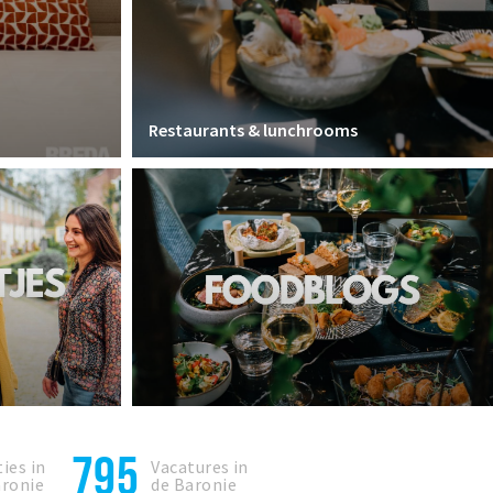
Restaurants & lunchrooms
795
ies in
Vacatures in
aronie
de Baronie