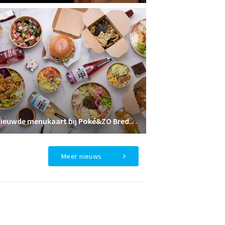
Vernieuwde menukaart bij Poké&ZO Breda: nóg meer keuze, nieuwe smaken en de exclusieve Sushi Burrito
Meer nieuws