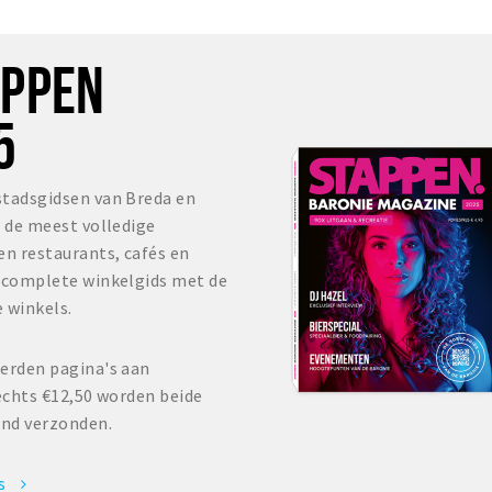
OPPEN
5
stadsgidsen van Breda en
s de meest volledige
en restaurants, cafés en
r complete winkelgids met de
 winkels.
erden pagina's aan
echts €12,50 worden beide
and verzonden.
es