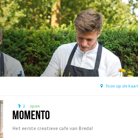
Toon op de kaar
2
open
emoji_people
MOMENTO
Het eerste creatieve cafe van Breda!