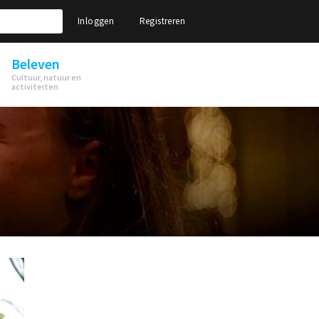
Inloggen
Registreren
Beleven
Cultuur, natuur en
activiteiten