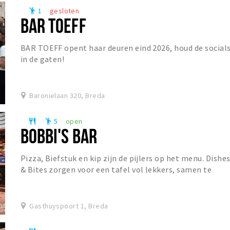
1
gesloten
emoji_people
BAR TOEFF
BAR TOEFF opent haar deuren eind 2026, houd de social
in de gaten!
Baronielaan 320, Breda
5
open
restaurant
emoji_people
BOBBI'S BAR
Pizza, Biefstuk en kip zijn de pijlers op het menu. Dishe
& Bites zorgen voor een tafel vol lekkers, samen te
stellen naar eigen wens. De prominent a...
Gasthuyspoort 1, Breda