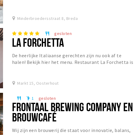
Minderbroedersstraat 8, Breda
gesloten
restaurant
LA FORCHETTA
De heerlijke Italiaanse gerechten zijn nu ook af te
halen! Bekijk hier het menu. Restaurant La Forchetta is
een sfeervol restaurant in het centrum van...
Markt 15, Oosterhout
1
gesloten
restaurant
emoji_people
FRONTAAL BREWING COMPANY EN
BROUWCAFÉ
Wij zijn een brouwerij die staat voor innovatie, balans,