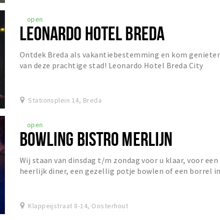
open
LEONARDO HOTEL BREDA
Ontdek Breda als vakantiebestemming en kom geniete
van deze prachtige stad! Leonardo Hotel Breda City
Center is gevestigd in een charmant gebouw dat...
Stationsplein 14, Breda
open
BOWLING BISTRO MERLIJN
Wij staan van dinsdag t/m zondag voor u klaar, voor een
heerlijk diner, een gezellig potje bowlen of een borrel i
het Grand Café!
Klappeijstraat 8-14, Oosterhout