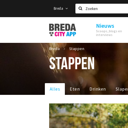
Breda
Zoeken
Nieuws
Stappen
Scoops, blogs en
&
interviews
Shoppen
Breda
Breda
Stappen
STAPPEN
Alles
Eten
Drinken
Slape