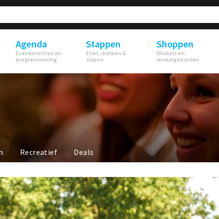
Agenda
Stappen
Shoppen
Evenementen en
Eten, drinken &
Winkels en
programmering
slapen
winkelgebieden
n
Recreatief
Deals