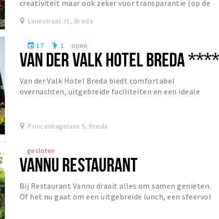
creativiteit maar ook zeker voor transparantie (op de
helderheid van sommige bieren na). Dit...
Liniestraat 31, Breda
17
1
open
event
emoji_people
VAN DER VALK HOTEL BREDA ***
Van der Valk Hotel Breda biedt comfortabel
overnachten, uitgebreide faciliteiten en een ideale
ligging voor zowel ontspanning als zakelijke gasten.
Princenhagelaan 5, Breda
gesloten
VANNU RESTAURANT
Bij Restaurant Vannu draait alles om samen genieten.
Of het nu gaat om een uitgebreide lunch, een sfeervol
diner of een gezellige borrel, gasten zijn...