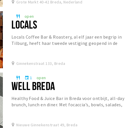
Grote Markt 40-42 Breda, Nederland
open
restaurant
LOCALS
Locals Coffee Bar & Roastery, al elf jaar een begrip in
Tilburg, heeft haar tweede vestiging geopend in de
Ginnekenstraat. De koffiebar staat bekend o...
Ginnekenstraat 133, Breda
1
open
restaurant
event
WELL BREDA
Healthy Food & Juice Bar in Breda voor ontbijt, all-day
brunch, lunch en diner. Met focaccia’s, bowls, salades,
specialty coffee, matcha, verse juices...
Nieuwe Ginnekenstraat 49, Breda