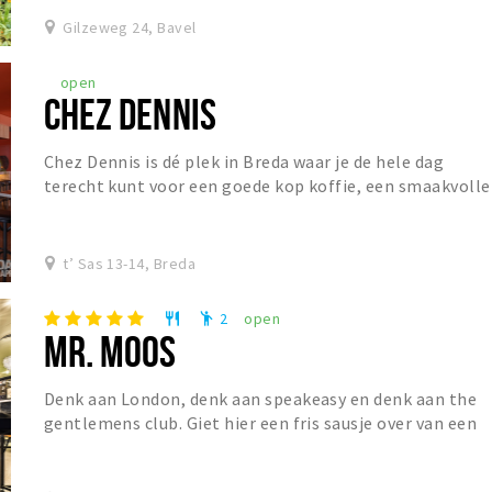
Gilzeweg 24, Bavel
open
CHEZ DENNIS
Chez Dennis is dé plek in Breda waar je de hele dag
terecht kunt voor een goede kop koffie, een smaakvolle
lunch of een gezellige borrel. De dag begin...
t’ Sas 13-14, Breda
2
open
restaurant
emoji_people
MR. MOOS
Denk aan London, denk aan speakeasy en denk aan the
gentlemens club. Giet hier een fris sausje over van een
Franse Bistro en Mr. Moos is geboren. Mr....