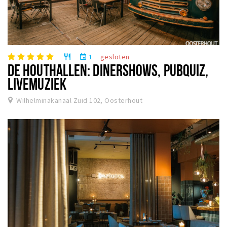
1
gesloten
restaurant
event
DE HOUTHALLEN: DINERSHOWS, PUBQUIZ,
LIVEMUZIEK
Wilhelminakanaal Zuid 102, Oosterhout