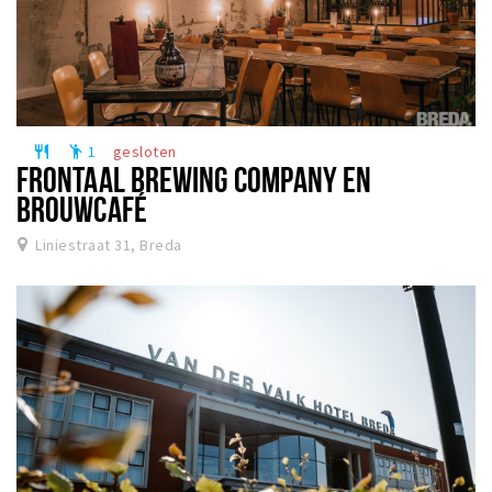
1
gesloten
restaurant
emoji_people
FRONTAAL BREWING COMPANY EN
BROUWCAFÉ
Liniestraat 31, Breda