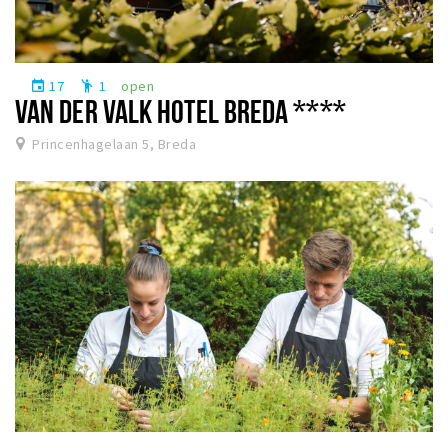
17
1
open
event
emoji_people
VAN DER VALK HOTEL BREDA ****
Princenhagelaan 5, Breda