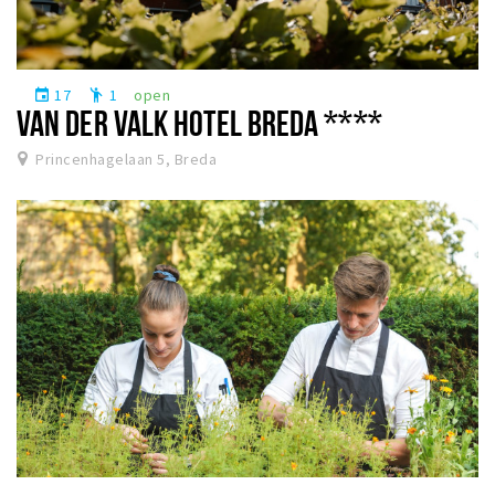
17
1
open
event
emoji_people
VAN DER VALK HOTEL BREDA ****
Princenhagelaan 5, Breda