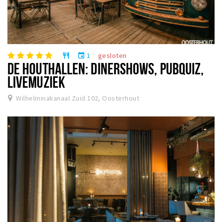
1
gesloten
restaurant
event
DE HOUTHALLEN: DINERSHOWS, PUBQUIZ,
LIVEMUZIEK
Wilhelminakanaal Zuid 102, Oosterhout