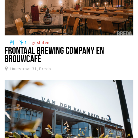
1
gesloten
restaurant
emoji_people
FRONTAAL BREWING COMPANY EN
BROUWCAFÉ
Liniestraat 31, Breda