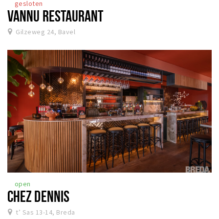
gesloten
VANNU RESTAURANT
Gilzeweg 24, Bavel
open
CHEZ DENNIS
t’ Sas 13-14, Breda