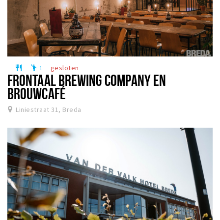
1
gesloten
restaurant
emoji_people
FRONTAAL BREWING COMPANY EN
BROUWCAFÉ
Liniestraat 31, Breda