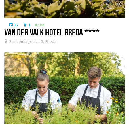
17
1
open
event
emoji_people
VAN DER VALK HOTEL BREDA ****
Princenhagelaan 5, Breda