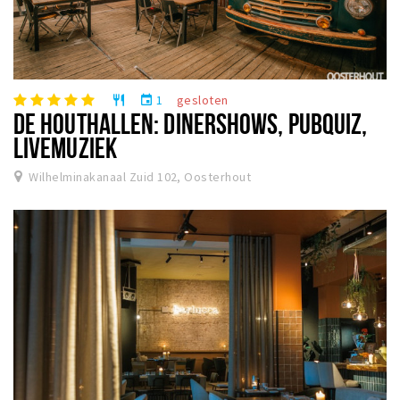
1
gesloten
restaurant
event
DE HOUTHALLEN: DINERSHOWS, PUBQUIZ,
LIVEMUZIEK
Wilhelminakanaal Zuid 102, Oosterhout