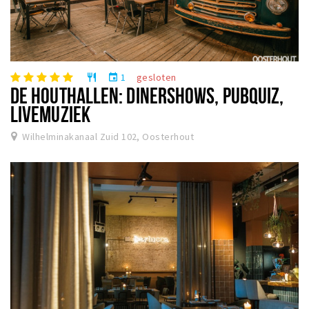
1
gesloten
restaurant
event
DE HOUTHALLEN: DINERSHOWS, PUBQUIZ,
LIVEMUZIEK
Wilhelminakanaal Zuid 102, Oosterhout