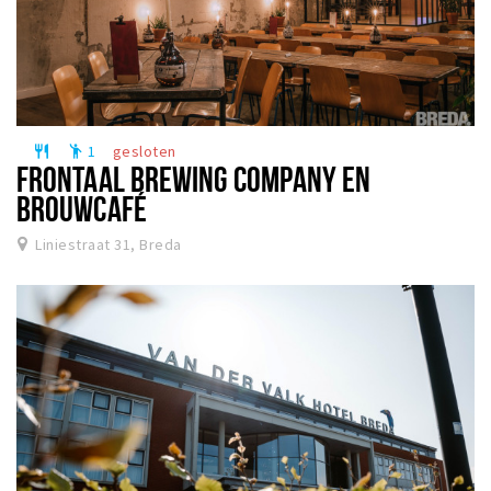
1
gesloten
restaurant
emoji_people
FRONTAAL BREWING COMPANY EN
BROUWCAFÉ
Liniestraat 31, Breda