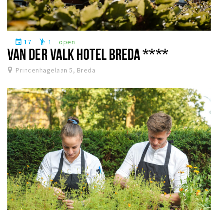
17
1
open
event
emoji_people
VAN DER VALK HOTEL BREDA ****
Princenhagelaan 5, Breda