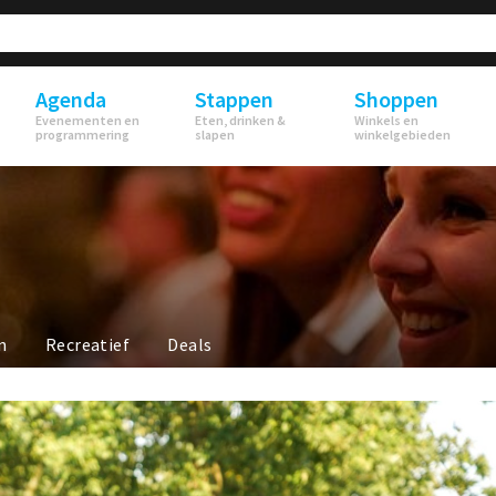
Agenda
Stappen
Shoppen
Evenementen en
Eten, drinken &
Winkels en
programmering
slapen
winkelgebieden
n
Recreatief
Deals