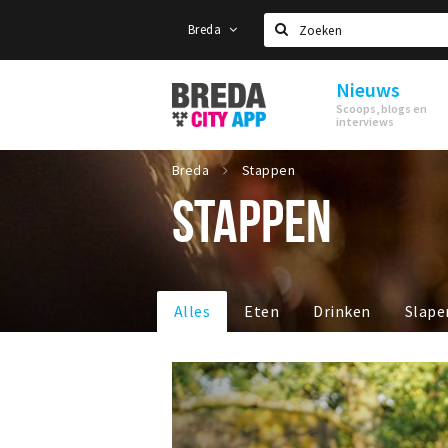
Breda
Zoeken
Nieuws
Stappen
Scoops, blogs en
&
interviews
Shoppen
Breda
Breda
Stappen
STAPPEN
Alles
Eten
Drinken
Slape