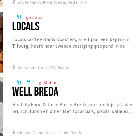
Grote Markt 40-42 Breda, Nederland
gesloten
restaurant
LOCALS
Locals Coffee Bar & Roastery, al elf jaar een begrip in
Tilburg, heeft haar tweede vestiging geopend in de
Ginnekenstraat. De koffiebar staat bekend o...
Ginnekenstraat 133, Breda
1
gesloten
restaurant
event
WELL BREDA
Healthy Food & Juice Bar in Breda voor ontbijt, all-day
brunch, lunch en diner. Met focaccia’s, bowls, salades,
specialty coffee, matcha, verse juices...
Nieuwe Ginnekenstraat 49, Breda