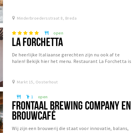
Minderbroedersstraat 8, Breda
open
restaurant
LA FORCHETTA
De heerlijke Italiaanse gerechten zijn nu ook af te
halen! Bekijk hier het menu. Restaurant La Forchetta is
een sfeervol restaurant in het centrum van...
Markt 15, Oosterhout
1
open
restaurant
emoji_people
FRONTAAL BREWING COMPANY EN
BROUWCAFÉ
Wij zijn een brouwerij die staat voor innovatie, balans,