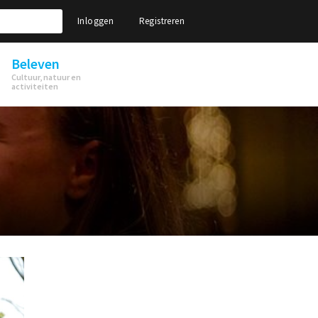
Inloggen
Registreren
Beleven
Cultuur, natuur en
activiteiten