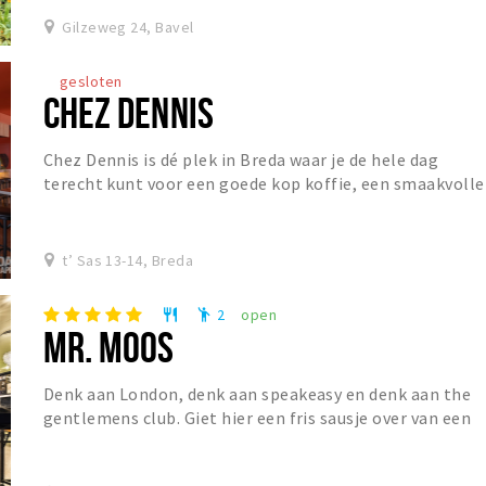
Gilzeweg 24, Bavel
gesloten
CHEZ DENNIS
Chez Dennis is dé plek in Breda waar je de hele dag
terecht kunt voor een goede kop koffie, een smaakvolle
lunch of een gezellige borrel. De dag begin...
t’ Sas 13-14, Breda
2
open
restaurant
emoji_people
MR. MOOS
Denk aan London, denk aan speakeasy en denk aan the
gentlemens club. Giet hier een fris sausje over van een
Franse Bistro en Mr. Moos is geboren. Mr....