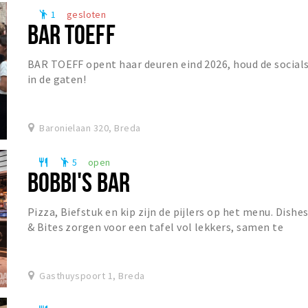
1
gesloten
emoji_people
BAR TOEFF
BAR TOEFF opent haar deuren eind 2026, houd de social
in de gaten!
Baronielaan 320, Breda
5
open
restaurant
emoji_people
BOBBI'S BAR
Pizza, Biefstuk en kip zijn de pijlers op het menu. Dishe
& Bites zorgen voor een tafel vol lekkers, samen te
stellen naar eigen wens. De prominent a...
Gasthuyspoort 1, Breda