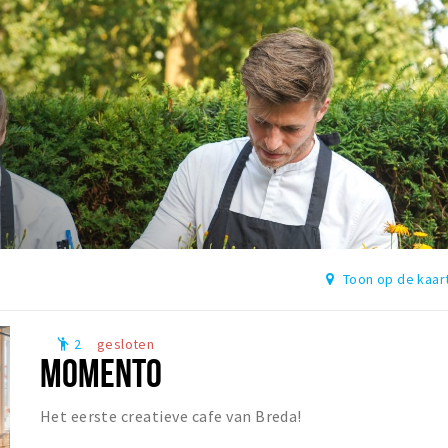
Toon op de kaar
2
gesloten
emoji_people
MOMENTO
Het eerste creatieve cafe van Breda!