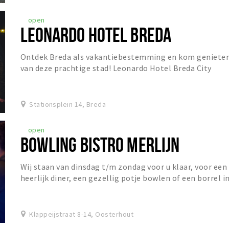
open
LEONARDO HOTEL BREDA
Ontdek Breda als vakantiebestemming en kom geniete
van deze prachtige stad! Leonardo Hotel Breda City
Center is gevestigd in een charmant gebouw dat...
Stationsplein 14, Breda
open
BOWLING BISTRO MERLIJN
Wij staan van dinsdag t/m zondag voor u klaar, voor een
heerlijk diner, een gezellig potje bowlen of een borrel i
het Grand Café!
Klappeijstraat 8-14, Oosterhout