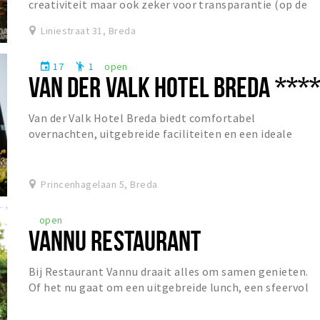
creativiteit maar ook zeker voor transparantie (op de
helderheid van sommige bieren na). Dit...
Liniestraat 31, Breda
17
1
open
event
emoji_people
VAN DER VALK HOTEL BREDA ***
Van der Valk Hotel Breda biedt comfortabel
overnachten, uitgebreide faciliteiten en een ideale
ligging voor zowel ontspanning als zakelijke gasten.
Princenhagelaan 5, Breda
open
VANNU RESTAURANT
Bij Restaurant Vannu draait alles om samen genieten.
Of het nu gaat om een uitgebreide lunch, een sfeervol
diner of een gezellige borrel, gasten zijn...