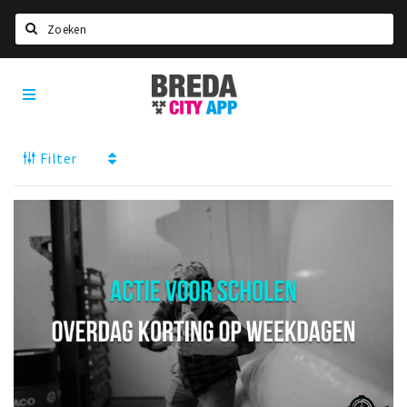
Zoeken
Breda
Home
City
App
Agenda
Filter
Deals
Party pics
Nieuws, interviews & blogs
Eten
Drinken
Slapen
Recreatief
Winkels