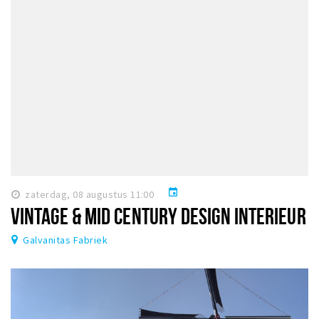
event
zaterdag, 08 augustus 11:00
VINTAGE & MID CENTURY DESIGN INTERIEUR
Galvanitas Fabriek