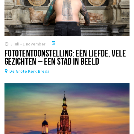
event
3 juli - 1 november
FOTOTENTOONSTELLING: EÉN LIEFDE, VELE
GEZICHTEN – EEN STAD IN BEELD
De Grote Kerk Breda