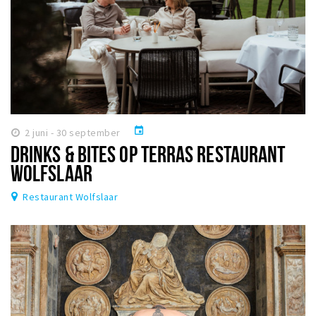
event
2 juni - 30 september
DRINKS & BITES OP TERRAS RESTAURANT
WOLFSLAAR
Restaurant Wolfslaar