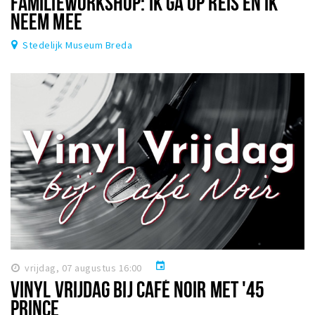
FAMILIEWORKSHOP: IK GA OP REIS EN IK
NEEM MEE
Stedelijk Museum Breda
event
vrijdag, 07 augustus 16:00
VINYL VRIJDAG BIJ CAFÉ NOIR MET '45
PRINCE