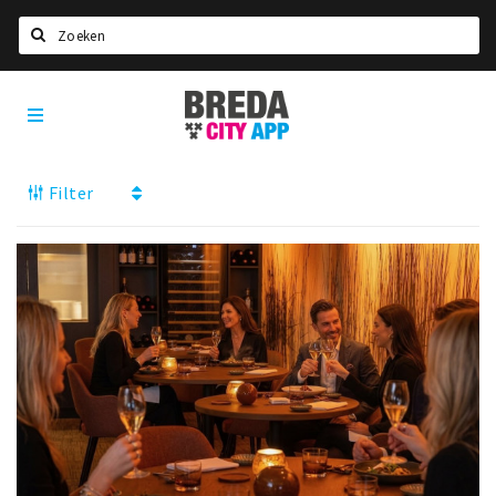
Zoeken
Breda
Home
City
App
Agenda
Filter
Deals
Party pics
Nieuws, interviews & blogs
Eten
Drinken
Slapen
Recreatief
Winkels