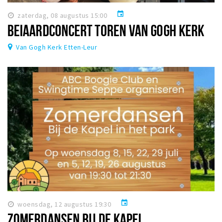
event
zaterdag, 08 augustus 15:00
BEIAARDCONCERT TOREN VAN GOGH KERK
Van Gogh Kerk Etten-Leur
event
woensdag, 12 augustus 19:30
ZOMERDANSEN BIJ DE KAPEL