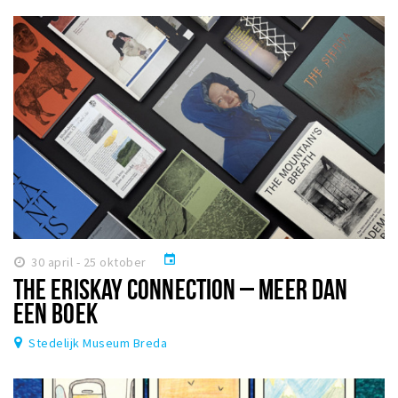
event
30 april - 25 oktober
THE ERISKAY CONNECTION – MEER DAN
EEN BOEK
Stedelijk Museum Breda