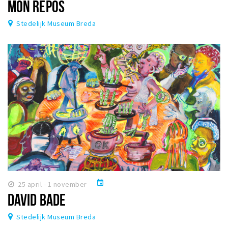
MON REPOS
Stedelijk Museum Breda
event
25 april - 1 november
DAVID BADE
Stedelijk Museum Breda