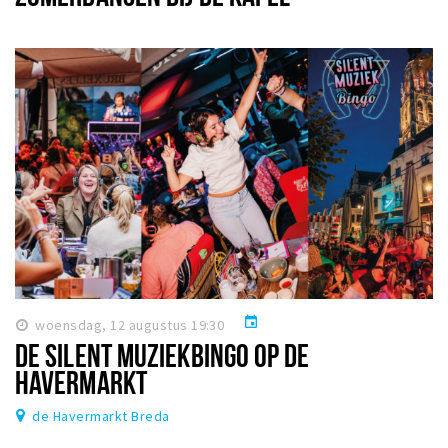
event
woensdag, 12 augustus 19:30
DE SILENT MUZIEKBINGO OP DE
HAVERMARKT
de Havermarkt Breda