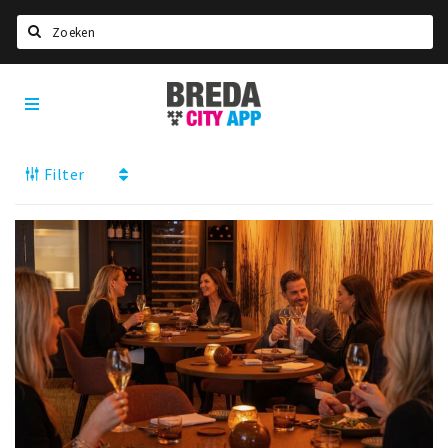
Zoeken
Breda
Home
City
App
Agenda
Filter
Deals
Party pics
Nieuws, interviews & blogs
Eten
Drinken
Slapen
Recreatief
Winkels