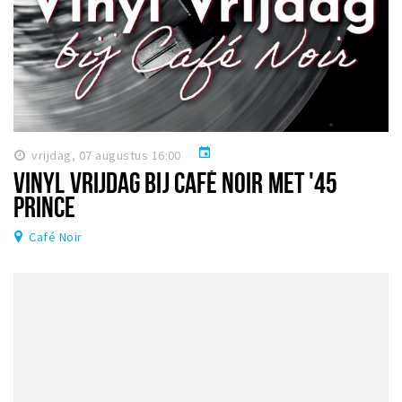
event
vrijdag, 07 augustus 16:00
VINYL VRIJDAG BIJ CAFÉ NOIR MET '45
PRINCE
Café Noir