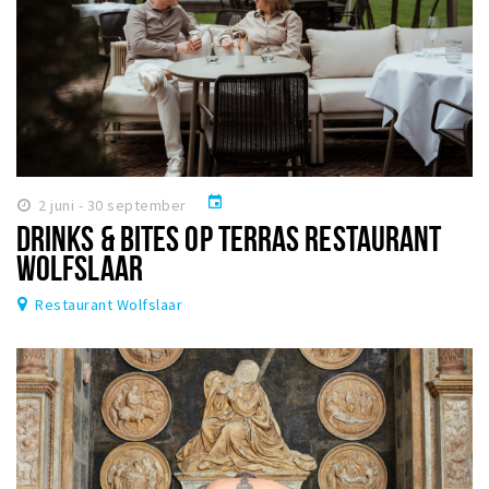
event
2 juni - 30 september
DRINKS & BITES OP TERRAS RESTAURANT
WOLFSLAAR
Restaurant Wolfslaar