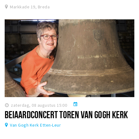
Markkade 19, Breda
event
zaterdag, 08 augustus 15:00
BEIAARDCONCERT TOREN VAN GOGH KERK
Van Gogh Kerk Etten-Leur