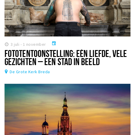
event
3 juli - 1 november
FOTOTENTOONSTELLING: EÉN LIEFDE, VELE
GEZICHTEN – EEN STAD IN BEELD
De Grote Kerk Breda