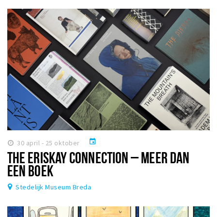
event
30 april - 25 oktober
THE ERISKAY CONNECTION – MEER DAN
EEN BOEK
Stedelijk Museum Breda