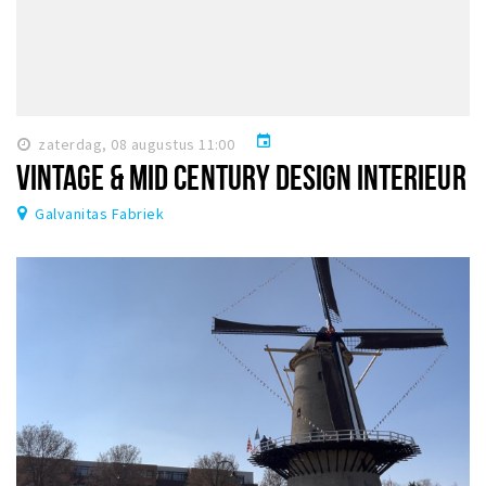
event
zaterdag, 08 augustus 11:00
VINTAGE & MID CENTURY DESIGN INTERIEUR
Galvanitas Fabriek