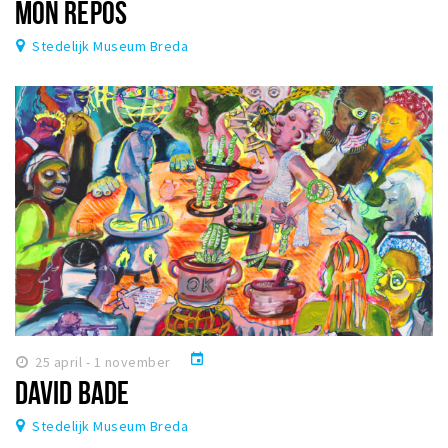
MON REPOS
Stedelijk Museum Breda
event
25 april - 1 november
DAVID BADE
Stedelijk Museum Breda