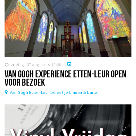
event
vrijdag, 07 augustus 13:00
VAN GOGH EXPERIENCE ETTEN-LEUR OPEN
VOOR BEZOEK
Van Gogh Etten-Leur beleef je binnen & buiten