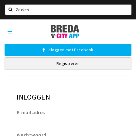
Zoeken
Stappen
Nieuws
&
Agenda
Shoppen
Breda
Stappen
Inloggen met Facebook
Shoppen
Registreren
Beleven
INLOGGEN
E-mail adres
Wachtwoord